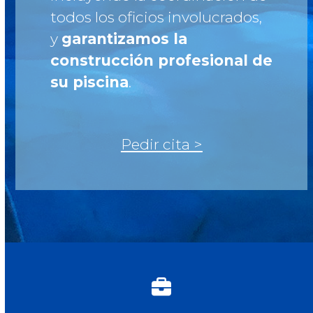
todos los oficios involucrados,
y
garantizamos la
construcción profesional de
su piscina
.
Pedir cita >