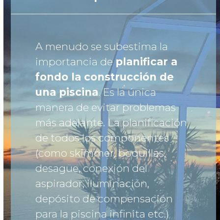
A menudo se subestima la
importancia de
planificar a
fondo la construcción de
una piscina
. Es la única
manera de evitar problemas
más adelante. La planificación
de todos los componentes
(como skimmer, boquillas,
desagüe, conexión del
aspirador, iluminación,
depósito de compensación
para la piscina infinita etc.)