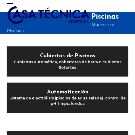
Skip
to
Open
Close
content
Piscinas
mobile
mobile
Startseite
»
menu
menu
Piscinas
Cubiertas de Piscinas
Cubiertas automática, cobertores de barra o cubiertas
flotantes
Automatización
Sistema de electrólisis (piscina de agua salada), control de
pH, limpiafondos