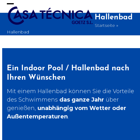
Skip
to
Open
Close
content
Hallenbad
mobile
mobile
Startseite
»
menu
menu
Hallenbad
Ein Indoor Pool / Hallenbad nach
Ihren Wünschen
Mit einem Hallenbad können Sie die Vorteile
des Schwimmens
das ganze Jahr
über
genießen,
unabhängig vom Wetter oder
Außentemperaturen
.