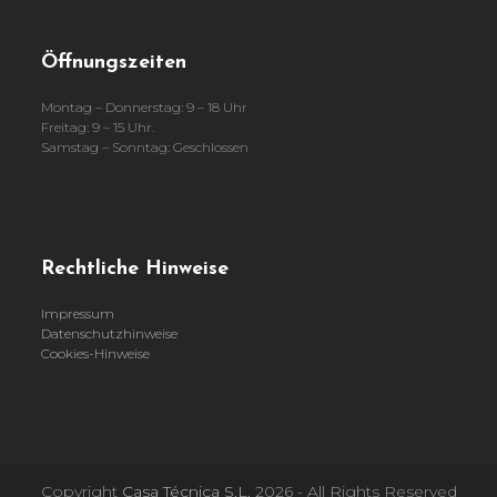
Öffnungszeiten
Montag – Donnerstag: 9 – 18 Uhr
Freitag: 9 – 15 Uhr.
Samstag – Sonntag: Geschlossen
Rechtliche Hinweise
Impressum
Datenschutzhinweise
Cookies-Hinweise
Copyright
Casa Técnica S.L.
2026 - All Rights Reserved