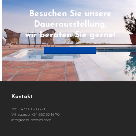
Besuchen Sie unsere
Dauerausstellung,
wir beraten Sie gerne!
Termin vereinbaren
Kontakt
Tel.:+34 958 82 88 71
Whatsapp: +34 660 50 14 70
info@casa-tecnica.com